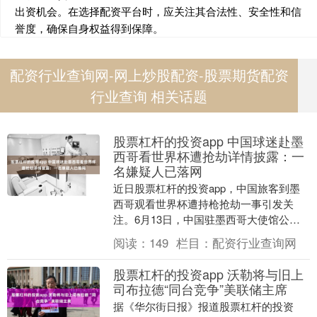
出资机会。在选择配资平台时，应关注其合法性、安全性和信
誉度，确保自身权益得到保障。
配资行业查询网-网上炒股配资-股票期货配资
行业查询 相关话题
股票杠杆的投资app 中国球迷赴墨
西哥看世界杯遭抢劫详情披露：一
名嫌疑人已落网
近日股票杠杆的投资app，中国旅客到墨
西哥观看世界杯遭持枪抢劫一事引发关
注。6月13日，中国驻墨西哥大使馆公布
了该案的最新进展，墨方当天上午向使馆
阅读：
149
栏目：
配资行业查询网
通告，两名涉案....
股票杠杆的投资app 沃勒将与旧上
司布拉德“同台竞争”美联储主席
据《华尔街日报》报道股票杠杆的投资