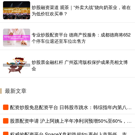
炒股融资渠道 观茶｜“外卖大战”烧向奶茶业，谁在
为低价狂欢买单？
专业炒股配资平台 德商产投服务：成都德商将652
个停车位退还至车位出售方
炒股票金融杠杆 广州荔湾版权保护成果亮相文博
会
最新文章
配资炒股免息配资平台 日韩股市跳水：韩综指年内第八次熔断，AI泡沫担忧升温
股票配资申请 沪上阿姨上半年净利润预增50%至60%，大增的成绩预告该咋看？
权威的配资平台 SpaceX盘初跌超5%再创上市新低，市值较高点蒸发1.2万亿美元