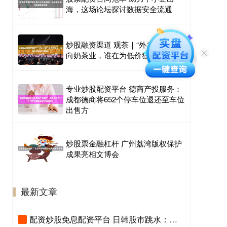
海，这场论坛探讨数据安全流通
炒股融资渠道 观茶｜“外卖大战”烧
向奶茶业，谁在为低价狂欢买单？
专业炒股配资平台 德商产投服务：
成都德商将652个停车位退还至车位
出售方
炒股票金融杠杆 广州荔湾版权保护
成果亮相文博会
最新文章
配资炒股免息配资平台 日韩股市跳水：韩综指年内第八次熔断，AI泡沫担忧升温