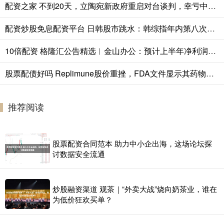
配资之家 不到20天，立陶宛新政府重启对台谈判，幸亏中国早留了一手！
配资炒股免息配资平台 日韩股市跳水：韩综指年内第八次熔断，AI泡沫担忧升温
10倍配资 格隆汇公告精选︱金山办公：预计上半年净利润同比增长209.98%到263.89%；甘咨询：不涉及“东数西算”及算力服务等相关业务领域
股票配债好吗 Replimune股价重挫，FDA文件显示其药物面临“ 艰难博弈”
推荐阅读
股票配资合同范本 助力中小企出海，这场论坛探
讨数据安全流通
炒股融资渠道 观茶｜“外卖大战”烧向奶茶业，谁在
为低价狂欢买单？