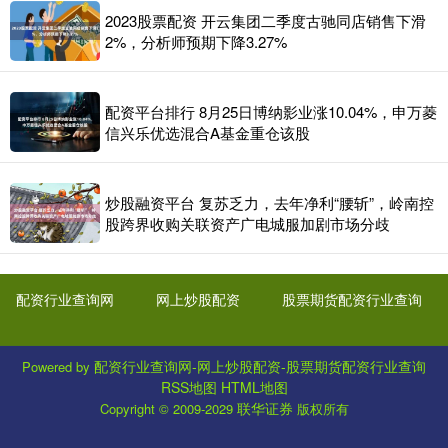
2023股票配资 开云集团二季度古驰同店销售下滑
2%，分析师预期下降3.27%
配资平台排行 8月25日博纳影业涨10.04%，申万菱
信兴乐优选混合A基金重仓该股
炒股融资平台 复苏乏力，去年净利“腰斩”，岭南控
股跨界收购关联资产广电城服加剧市场分歧
配资行业查询网
网上炒股配资
股票期货配资行业查询
配资行业查询网-网上炒股配资-股票期货配资行业查询
Powered by
RSS地图
HTML地图
联华证券
Copyright
© 2009-2029
版权所有