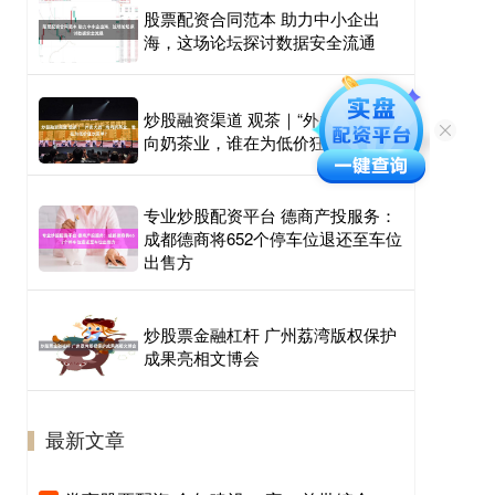
股票配资合同范本 助力中小企出
海，这场论坛探讨数据安全流通
炒股融资渠道 观茶｜“外卖大战”烧
向奶茶业，谁在为低价狂欢买单？
专业炒股配资平台 德商产投服务：
成都德商将652个停车位退还至车位
出售方
炒股票金融杠杆 广州荔湾版权保护
成果亮相文博会
最新文章