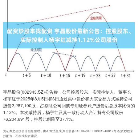
宇晶股份(002943.SZ)公告称，公司控股股东、实际控制人、董事长
杨宇红于2025年8月5日和6日通过集中竞价和大宗交易方式减持公司
股份2,287,100股，占剔除公司回购专用证券账户股份后总股本比例的
1.12%。本次减持后，杨宇红及其一致行动人合计持有公司股份
76,204,691股，持股比例降至37.1%。
为证券之星据公开信息整理，由AI算法生成(网信算备310104345710301240019号)配资炒股来
找配资，不构成投资建议。