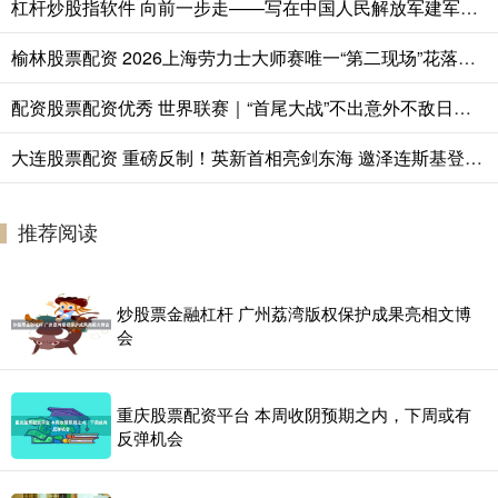
杠杆炒股指软件 向前一步走——写在中国人民解放军建军99周年之际
榆林股票配资 2026上海劳力士大师赛唯一“第二现场”花落静安，赛事流量转化为消费增量
配资股票配资优秀 世界联赛｜“首尾大战”不出意外不敌日本队，中国男排明年该为保级发愁了
大连股票配资 重磅反制！英新首相亮剑东海 邀泽连斯基登航母配专属装备震慑各方
推荐阅读
炒股票金融杠杆 广州荔湾版权保护成果亮相文博
会
重庆股票配资平台 本周收阴预期之内，下周或有
反弹机会