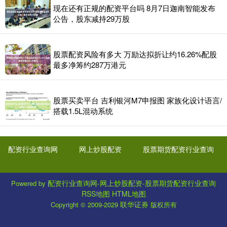
现在还有正规的配资平台吗 8月7日迦南智能发布
公告，股东减持29万股
股票配资风险有多大 万励达拟折让约16.26%配股
最多净筹约287万港元
股票买卖平台 吉利银河M7申报图 家族化设计语言/
搭载1.5L混动系统
配资行业查询网
网上炒股配资
股票期货配资行业查询
配资行业查询网-网上炒股配资-股票期货配资行业查询
Powered by
RSS地图
HTML地图
联华证券
Copyright
© 2009-2029
版权所有