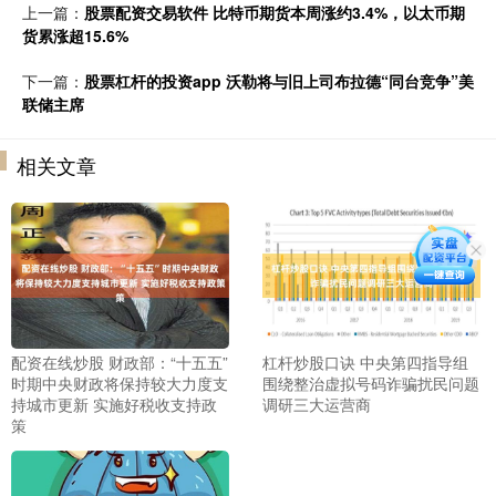
上一篇：
股票配资交易软件 比特币期货本周涨约3.4%，以太币期
货累涨超15.6%
下一篇：
股票杠杆的投资app 沃勒将与旧上司布拉德“同台竞争”美
联储主席
相关文章
配资在线炒股 财政部：“十五五”
杠杆炒股口诀 中央第四指导组
时期中央财政将保持较大力度支
围绕整治虚拟号码诈骗扰民问题
持城市更新 实施好税收支持政
调研三大运营商
策