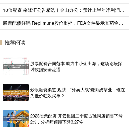
10倍配资 格隆汇公告精选︱金山办公：预计上半年净利润同比增长209.98%到263.89%；甘咨询：不涉及“东数西算”及算力服务等相关业务领域
股票配债好吗 Replimune股价重挫，FDA文件显示其药物面临“ 艰难博弈”
推荐阅读
股票配资合同范本 助力中小企出海，这场论坛探
讨数据安全流通
炒股融资渠道 观茶｜“外卖大战”烧向奶茶业，谁在
为低价狂欢买单？
2023股票配资 开云集团二季度古驰同店销售下滑
2%，分析师预期下降3.27%